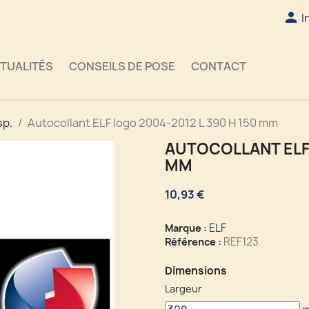

I
TUALITÉS
CONSEILS DE POSE
CONTACT
sp.
Autocollant ELF logo 2004-2012 L 390 H 150 mm
AUTOCOLLANT ELF 
MM
10,93 €
ELF
Marque :
REF123
Référence :
Dimensions
Largeur