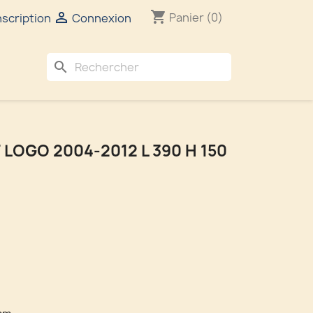
shopping_cart

Panier
(0)
nscription
Connexion
search
LOGO 2004-2012 L 390 H 150