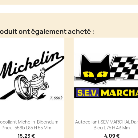
roduit ont également acheté :
ocollant Michelin-Bibendum-
Autocollant SEV MARCHAL Dam
Pneu-556b L85 H 55 Mm
Bleu L 75 H 43 Mm
15,23 €
4,09 €