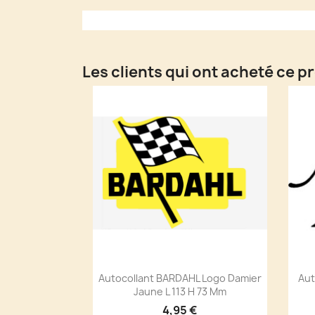
Les clients qui ont acheté ce p
Autocollant BARDAHL Logo Damier
Aut
Jaune L 113 H 73 Mm
4,95 €