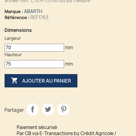
année 1947 L 70 H 75 mm ou sur mesure
ABARTH
Marque :
REF1763
Référence :
Dimensions
Largeur
mm
Hauteur
mm

AJOUTER AU PANIER
Partager
Paiement sécurisé
Par CB via E-Transactions by Crédit Agricole /