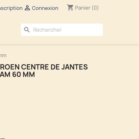
shopping_cart

Panier
(0)
nscription
Connexion
search
 mm
ROEN CENTRE DE JANTES
IAM 60 MM