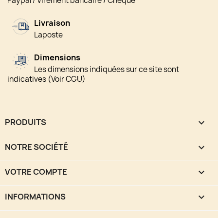
Paypal / Virement bancaire / Chèque
Livraison
Laposte
Dimensions
Les dimensions indiquées sur ce site sont
indicatives (Voir CGU)
PRODUITS

NOTRE SOCIÉTÉ

VOTRE COMPTE

INFORMATIONS
keyboard_arrow_down