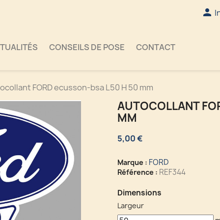

I
TUALITÉS
CONSEILS DE POSE
CONTACT
ocollant FORD ecusson-bsa L50 H 50 mm
AUTOCOLLANT FOR
MM
5,00 €
FORD
Marque :
REF344
Référence :
Dimensions
Largeur