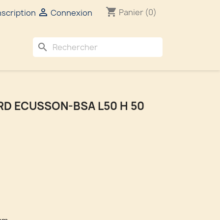
shopping_cart

Panier
(0)
nscription
Connexion
search
D ECUSSON-BSA L50 H 50