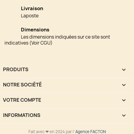
Livraison
Laposte
Dimensions
Les dimensions indiquées sur ce site sont
indicatives (Voir CGU)
PRODUITS

NOTRE SOCIÉTÉ

VOTRE COMPTE

INFORMATIONS
keyboard_arrow_down
Fait avec ❤ en 2024 par l’
Agence FACTON