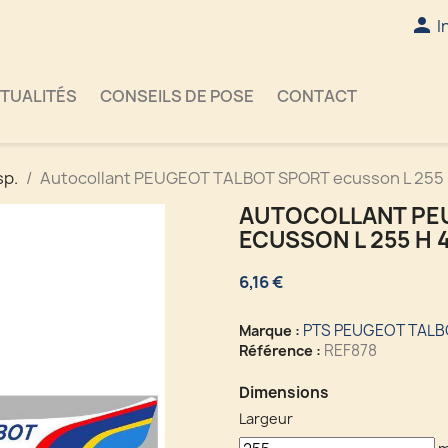

I
TUALITÉS
CONSEILS DE POSE
CONTACT
sp.
Autocollant PEUGEOT TALBOT SPORT ecusson L 255
AUTOCOLLANT PE
ECUSSON L 255 H 
6,16 €
PTS PEUGEOT TALB
Marque :
REF878
Référence :
Dimensions
Largeur