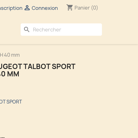
shopping_cart

Panier
(0)
nscription
Connexion
search
 H 40 mm
UGEOT TALBOT SPORT
40 MM
OT SPORT