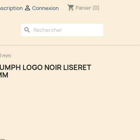
shopping_cart

Panier
(0)
nscription
Connexion
search
30 mm
UMPH LOGO NOIR LISERET
 MM