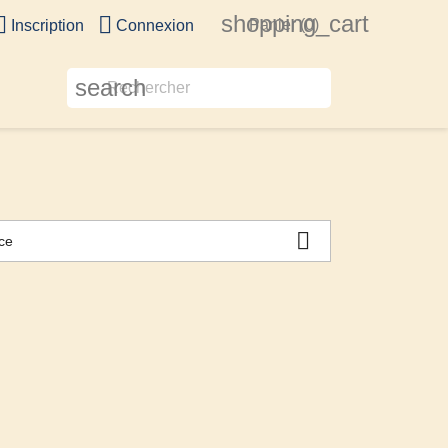
shopping_cart


Panier
(0)
Inscription
Connexion
search

ce