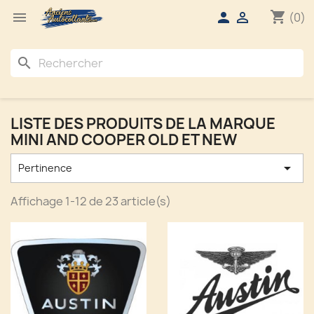
shopping_cart



(0)
search
LISTE DES PRODUITS DE LA MARQUE
MINI AND COOPER OLD ET NEW

Pertinence
Affichage 1-12 de 23 article(s)